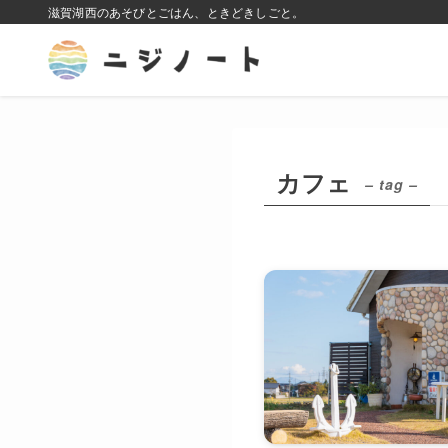
滋賀湖西のあそびとごはん、ときどきしごと。
カフェ
– tag –