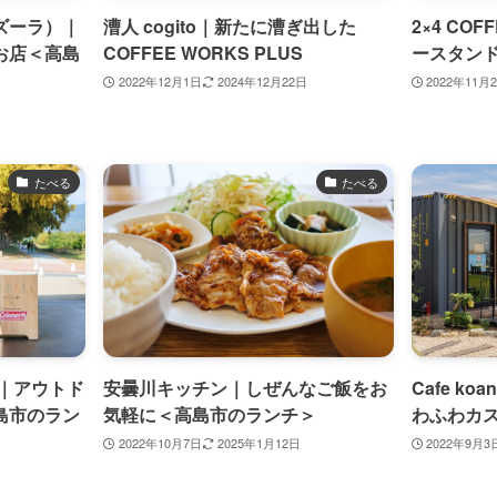
 アズーラ）｜
漕人 cogito｜新たに漕ぎ出した
2×4 CO
お店＜高島
COFFEE WORKS PLUS
ースタン
2022年12月1日
2024年12月22日
2022年11月
たべる
たべる
｜アウトド
安曇川キッチン｜しぜんなご飯をお
Cafe k
島市のラン
気軽に＜高島市のランチ＞
わふわカ
2022年10月7日
2025年1月12日
2022年9月3