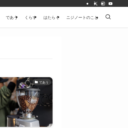
であう
くらす
はたらく
ニジノートのこと
であう