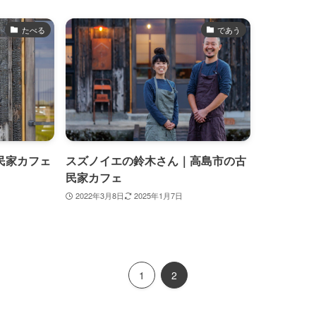
たべる
であう
民家カフェ
スズノイエの鈴木さん｜高島市の古
民家カフェ
2022年3月8日
2025年1月7日
1
2