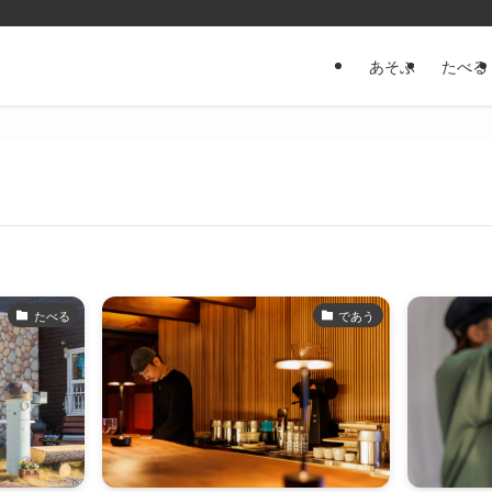
あそぶ
たべる
たべる
であう