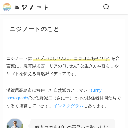
ニジノートのこと
ニジノートは
“ジブンにしぜんに、ココロにあそびを”
を合
言葉に、滋賀県湖西エリアの “しぜん” な生き方や暮らしや
シゴトを伝える自然派メディアです。
滋賀県高島市に移住した自然派カメラマン “
sunny
photography
”の佐野誠二（さにー）とその移住者仲間たちで
ゆるく運営しています。
インスタグラム
もあります。
縁もコネもゼロの高島市に勢いだけ