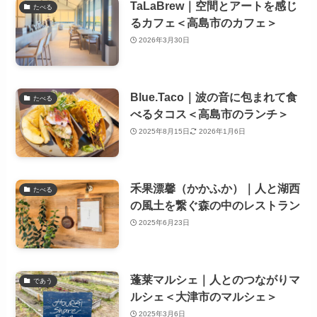
TaLaBrew｜空間とアートを感じ
たべる
るカフェ＜高島市のカフェ＞
2026年3月30日
Blue.Taco｜波の音に包まれて食
たべる
べるタコス＜高島市のランチ＞
2025年8月15日
2026年1月6日
禾果漂馨（かかふか）｜人と湖西
たべる
の風土を繋ぐ森の中のレストラン
2025年6月23日
蓬莱マルシェ｜人とのつながりマ
であう
ルシェ＜大津市のマルシェ＞
2025年3月6日